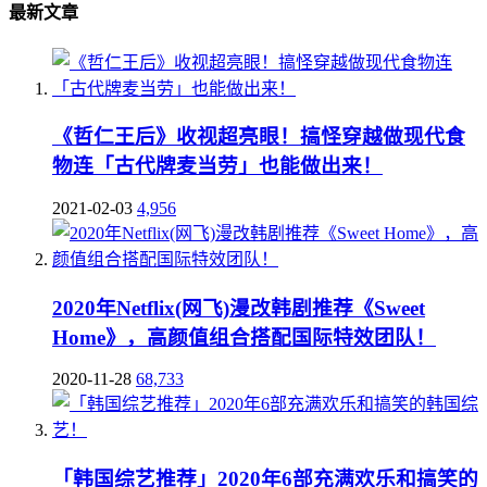
最新文章
《哲仁王后》收视超亮眼！搞怪穿越做现代食
物连「古代牌麦当劳」也能做出来！
2021-02-03
4,956
2020年Netflix(网飞)漫改韩剧推荐《Sweet
Home》，高颜值组合搭配国际特效团队！
2020-11-28
68,733
「韩国综艺推荐」2020年6部充满欢乐和搞笑的