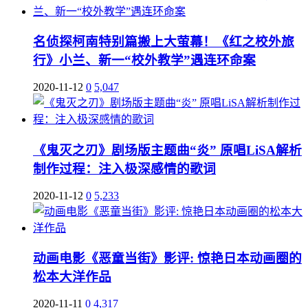
名侦探柯南特别篇搬上大萤幕！《红之校外旅
行》小兰、新一“校外教学”遇连环命案
2020-11-12
0
5,047
《鬼灭之刃》剧场版主题曲“炎” 原唱LiSA解析
制作过程：注入极深感情的歌词
2020-11-12
0
5,233
动画电影《恶童当街》影评: 惊艳日本动画圈的
松本大洋作品
2020-11-11
0
4,317