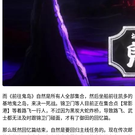
而《前往鬼岛》自然是所有人全部集合，然后坐船前往凯多的
基地鬼之岛，来决一死战。锦卫门等人目前正在集合点【常影
港】等着路飞一行人，不过因为黑炭大蛇炸桥，导致路飞、武
士都无法及时跟锦卫门碰面，才有了御田的回忆篇。
那么既然回忆篇结束，自然是要回归主线任务的。现在传次郎