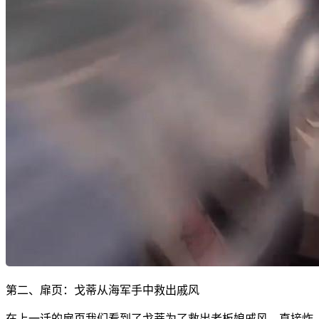
第二、扉页：戈蒂从海军手中救出戚风
在上一话的扉页我们看到了戈蒂为了救出老板娘戚风，直接炸