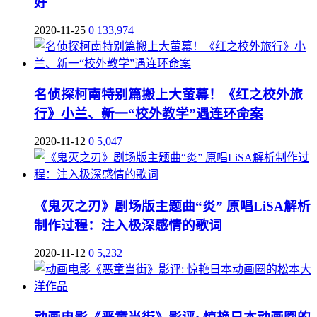
好
2020-11-25
0
133,974
名侦探柯南特别篇搬上大萤幕！《红之校外旅
行》小兰、新一“校外教学”遇连环命案
2020-11-12
0
5,047
《鬼灭之刃》剧场版主题曲“炎” 原唱LiSA解析
制作过程：注入极深感情的歌词
2020-11-12
0
5,232