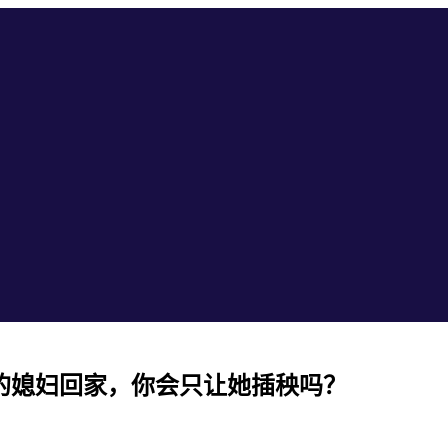
的媳妇回家，你会只让她插秧吗？