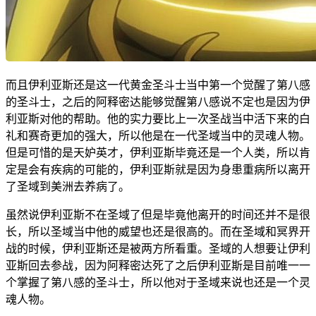
而且伊利亚斯还是这一代黄金圣斗士当中第一个觉醒了第八感
的圣斗士，之后的阿释密达能够觉醒第八感说不定也是因为伊
利亚斯对他的帮助。他的实力要比上一次圣战当中活下来的白
礼和赛奇更加的强大，所以他是在一代圣域当中的灵魂人物。
但是可惜的是天妒英才，伊利亚斯毕竟还是一个人类，所以肯
定是会有疾病的可能的，伊利亚斯就是因为身患重病所以离开
了圣域到美洲去养病了。
虽然说伊利亚斯不在圣域了但是毕竟他离开的时间还并不是很
长，所以圣域当中他的威望也还是很高的。而在圣域和冥界开
战的时候，伊利亚斯还是被两方所看重。圣域的人想要让伊利
亚斯回去参战，因为阿释密达死了之后伊利亚斯是目前唯一一
个掌握了第八感的圣斗士，所以他对于圣域来说也还是一个灵
魂人物。