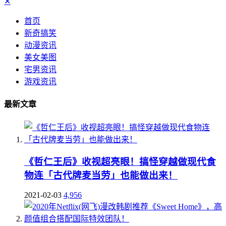
✕
首页
新奇搞笑
动漫资讯
美女美图
宅男资讯
游戏资讯
最新文章
《哲仁王后》收视超亮眼！搞怪穿越做现代食
物连「古代牌麦当劳」也能做出来！
2021-02-03
4,956