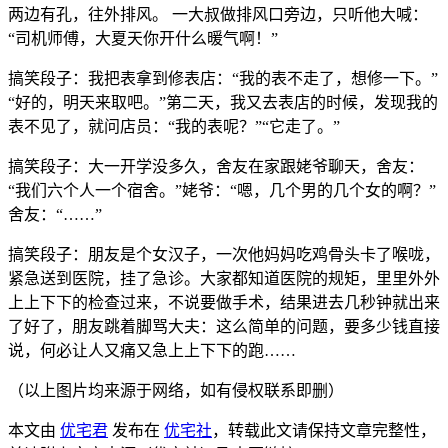
两边有孔，往外排风。 一大叔做排风口旁边，只听他大喊：
“司机师傅，大夏天你开什么暖气啊！”
搞笑段子：我把表拿到修表店：“我的表不走了，想修一下。”
“好的，明天来取吧。”第二天，我又去表店的时候，发现我的
表不见了，就问店员：“我的表呢？”“它走了。”
搞笑段子：大一开学没多久，舍友在家跟姥爷聊天，舍友：
“我们六个人一个宿舍。”姥爷：“嗯，几个男的几个女的啊？”
舍友：“……”
搞笑段子：朋友是个女汉子，一次他妈妈吃鸡骨头卡了喉咙，
紧急送到医院，挂了急诊。大家都知道医院的规矩，里里外外
上上下下的检查过来，不说要做手术，结果进去几秒钟就出来
了好了，朋友跳着脚骂大夫：这么简单的问题，要多少钱直接
说，何必让人又痛又急上上下下的跑……
（以上图片均来源于网络，如有侵权联系即删）
本文由
优宅君
发布在
优宅社
，转载此文请保持文章完整性，