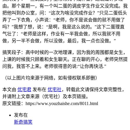
由。那个星期一，有一个叫二蛋的调皮学生作业又没完成。我
把他叫到办公室，问：“这次为啥没完成作业？”只见二蛋低头
弄了一下衣角，小声说：“老师，你不是说会做的就不用做了
吗？”我想了想，说：“是啊，我是这么说的。”这下二蛋理直
气壮了：“老师是这样，作业有一半我会做，所以我就不用
做，另一半不会做，所以没做，最后，我一点也没做。”
搞笑段子：高中时候的一次地理课，因为我的周围都是女生，
上课的时候我只顾着和女生聊天。正在聊的开心，老师突然提
问我，我答不上来。老师很得意的说:“让你再快活.”
（以上图片均来源于网络，如有侵权联系即删）
本文由
优宅君
发布在
优宅社
，转载此文请保持文章完整性，
并请附上文章来源（优宅社）及本页链接。
原文链接：https://www.youzhaishe.com/8011.html
发布在
新奇搞笑