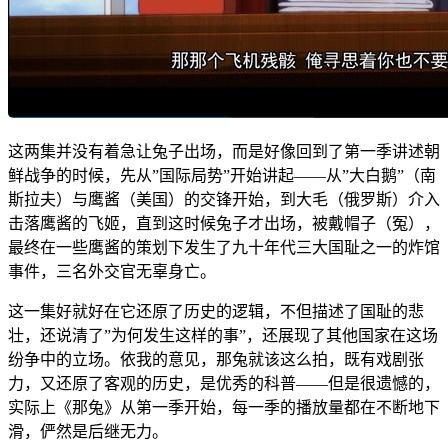
这两集并没有着急让兔子出场，而是好像回到了第一季讲述朝
鲜战争的时候，先从”国际局势”开始讲起——从”大白鹅”（南
斯拉夫）与鹰酱（美国）的交锋开始，到大毛（俄罗斯）介入
击落鹰酱的飞姬，直到这时候兔子才出场，被戴帽子（冤），
最终在一些鹰酱的策划下发生了九十年代三大国耻之一的炸馆
事件，三名外交官无辜身亡。
这一集好就好在它还原了历史的逻辑，不但描述了国耻的悲
壮，还说清了”为何发生这样的事”，还展现了其他国家在这场
纷争中的立场。依我的意见，那兔就该这么拍，既有戏剧张
力，又还原了客观的历史，是优秀的科普——但是很遗憾的，
实际上《那兔》从第一季开始，每一季的播放量都在不断地下
滑，俨然是后继无力。