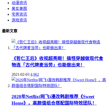
动漫资讯
美女美图
宅男资讯
游戏资讯
最新文章
《哲仁王后》收视超亮眼！搞怪穿越做现代食
物连「古代牌麦当劳」也能做出来！
2021-02-03
4,962
2020年Netflix(网飞)漫改韩剧推荐《Sweet
Home》，高颜值组合搭配国际特效团队！