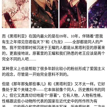
而《黑塔利亚》在国内最火的是在09年、10年，伴随着”愿我
有生之年得见您君临天下”和《为龙》——全部都是同人的产
物。我不觉得那时候沉迷于王耀的人都是从黑塔利亚的原著来
的，更直接地说，原著里的王耀和我们熟悉的老王应该是两个
完全不同的人吧……
某种意义上也是帮助了很多年龄比较小的粉丝形成了爱国主义
的观念，尽管是一开始完全意料不到的。
但是《那年那兔那些事儿》和《黑塔利亚》又不太一样。它好
像处于某个夹缝之中——它本体就像个同人，历史教科书的同
人；但它又真真切切地是个”原著”，它有人物，人物有性格，
性格跟这些小动物所代表的国家在近代史中的所作所为有
关……它的受众和宣传同时来源于军迷、历史爱好者、二次元