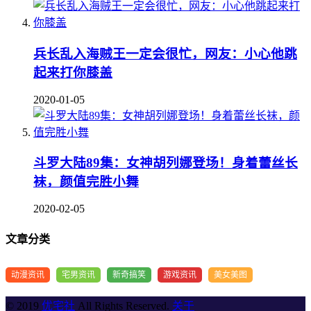
兵长乱入海贼王一定会很忙，网友：小心他跳
起来打你膝盖
2020-01-05
斗罗大陆89集：女神胡列娜登场！身着蕾丝长
袜，颜值完胜小舞
2020-02-05
文章分类
动漫资讯
宅男资讯
新奇搞笑
游戏资讯
美女美图
© 2019
优宅社
All Rights Reserved.
关于