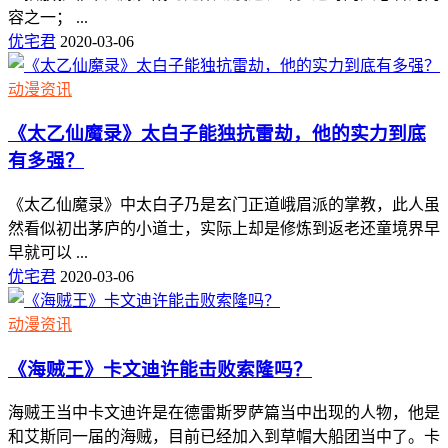
容之一； ...
优宅君
2020-03-06
动漫资讯
《太乙仙魔录》太白子能独抗雷劫，他的实力到底
有多强？
《太乙仙魔录》中太白子乃是玄门正道峨眉派的掌教，此人虽
然看似初出茅庐的小道士，实际上却是修炼到返老还童境界早
早就可以 ...
优宅君
2020-03-06
动漫资讯
《海贼王》卡文迪许能击败索隆吗？
海贼王当中卡文迪许是在德雷斯罗萨篇当中出现的人物，他是
和艾斯同一届的海贼，目前已经加入到草帽大船团当中了。卡