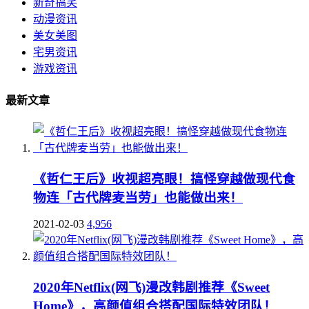
新奇搞笑
动漫资讯
美女美图
宅男资讯
游戏资讯
最新文章
《哲仁王后》收视超亮眼！搞怪穿越做现代食
物连「古代牌麦当劳」也能做出来！
2021-02-03
4,956
2020年Netflix(网飞)漫改韩剧推荐《Sweet
Home》，高颜值组合搭配国际特效团队！