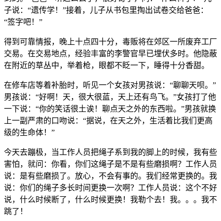
子说：“遗传学！”接着，儿子从书包里掏出试卷交给爸爸：
“签字吧！”
得到可靠情报，晚上十点四十分，毒贩将在郊区一所废弃工厂
交易。在交易地点，经验丰富的李警官早已埋伏多时。他隐蔽
在附近的草丛中，举着枪，眼都不眨一下，睡得十分香甜。
在修车店等着补胎时，听见一个女孩对男孩说：“聊聊天呗。”
男孩说：“好啊！天，很大很蓝，天上还有鸟飞。”女孩打了他
一下说：“你的笑话很土诶！聊点天之外的东西啦。”男孩就换
上一副严肃的口吻说：“据说，在天之外，生活着比我们更高
级的生命体！”
今天去蹦极，当工作人员把绳子系到我的脚上的时候，我有些
害怕，就问：你看，你们这绳子是不是有些磨损啊？工作人员
说：是有些磨损了。放心，不会有事的。我们经常更换的。我
说：你们的绳子多长时间更换一次啊？工作人员说：这个不好
说，什么时候断了，什么时候更换！我勒个去！我。。。我不
跳了！