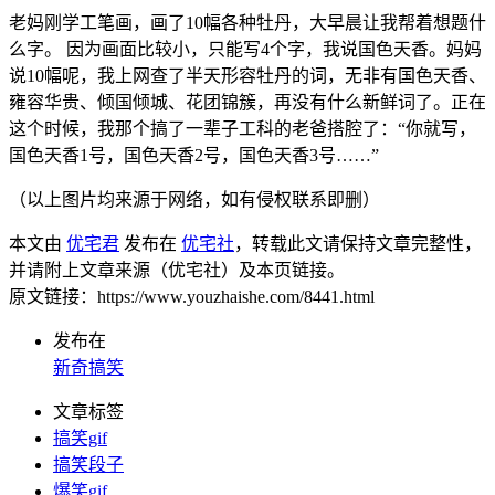
老妈刚学工笔画，画了10幅各种牡丹，大早晨让我帮着想题什
么字。 因为画面比较小，只能写4个字，我说国色天香。妈妈
说10幅呢，我上网查了半天形容牡丹的词，无非有国色天香、
雍容华贵、倾国倾城、花团锦簇，再没有什么新鲜词了。正在
这个时候，我那个搞了一辈子工科的老爸搭腔了：“你就写，
国色天香1号，国色天香2号，国色天香3号……”
（以上图片均来源于网络，如有侵权联系即删）
本文由
优宅君
发布在
优宅社
，转载此文请保持文章完整性，
并请附上文章来源（优宅社）及本页链接。
原文链接：https://www.youzhaishe.com/8441.html
发布在
新奇搞笑
文章标签
搞笑gif
搞笑段子
爆笑gif