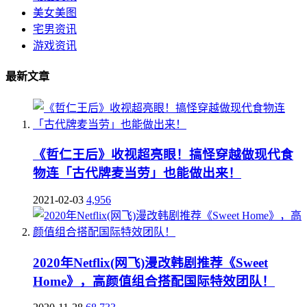
美女美图
宅男资讯
游戏资讯
最新文章
《哲仁王后》收视超亮眼！搞怪穿越做现代食
物连「古代牌麦当劳」也能做出来！
2021-02-03
4,956
2020年Netflix(网飞)漫改韩剧推荐《Sweet
Home》，高颜值组合搭配国际特效团队！