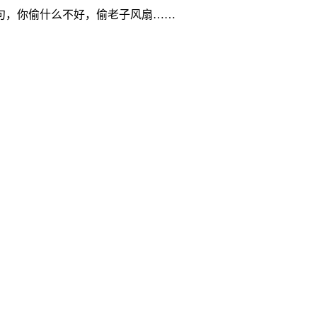
句，你偷什么不好，偷老子风扇……