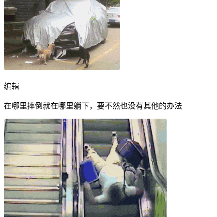
编辑
在哪里摔倒就在哪里躺下，要不然也没有其他的办法