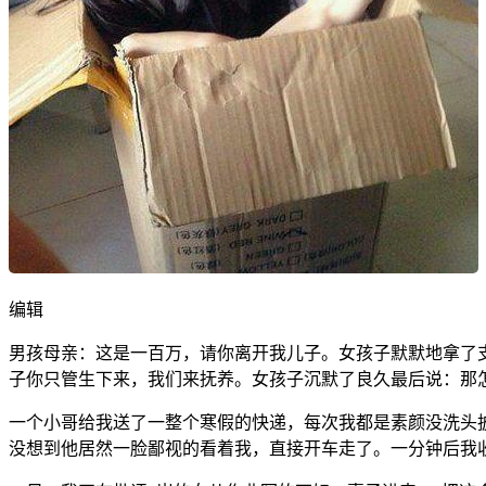
编辑
男孩母亲：这是一百万，请你离开我儿子。女孩子默默地拿了
子你只管生下来，我们来抚养。女孩子沉默了良久最后说：那
一个小哥给我送了一整个寒假的快递，每次我都是素颜没洗头
没想到他居然一脸鄙视的看着我，直接开车走了。一分钟后我收