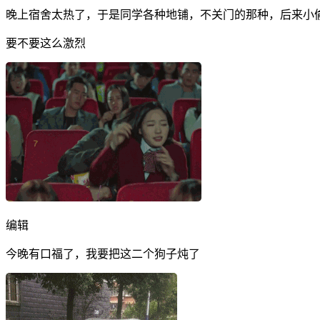
晚上宿舍太热了，于是同学各种地铺，不关门的那种，后来小
要不要这么激烈
编辑
今晚有口福了，我要把这二个狗子炖了