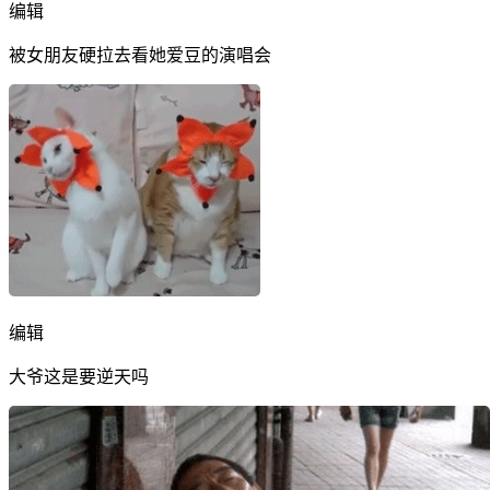
编辑
被女朋友硬拉去看她爱豆的演唱会
编辑
大爷这是要逆天吗