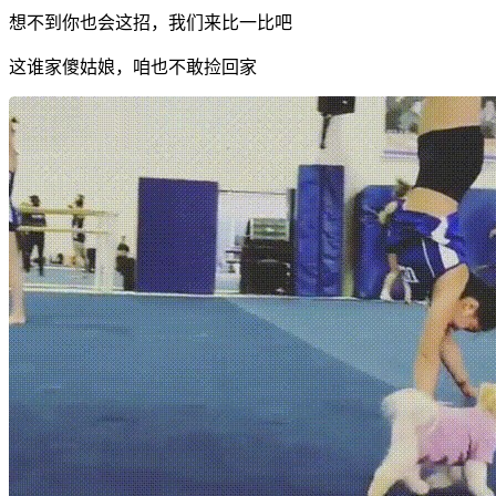
想不到你也会这招，我们来比一比吧
这谁家傻姑娘，咱也不敢捡回家