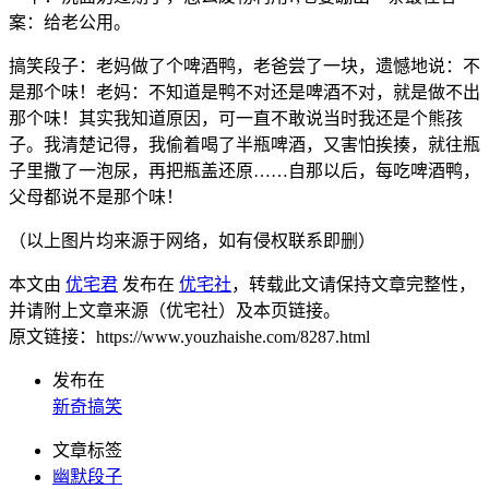
案：给老公用。
搞笑段子：老妈做了个啤酒鸭，老爸尝了一块，遗憾地说：不
是那个味！老妈：不知道是鸭不对还是啤酒不对，就是做不出
那个味！其实我知道原因，可一直不敢说当时我还是个熊孩
子。我清楚记得，我偷着喝了半瓶啤酒，又害怕挨揍，就往瓶
子里撒了一泡尿，再把瓶盖还原……自那以后，每吃啤酒鸭，
父母都说不是那个味！
（以上图片均来源于网络，如有侵权联系即删）
本文由
优宅君
发布在
优宅社
，转载此文请保持文章完整性，
并请附上文章来源（优宅社）及本页链接。
原文链接：https://www.youzhaishe.com/8287.html
发布在
新奇搞笑
文章标签
幽默段子