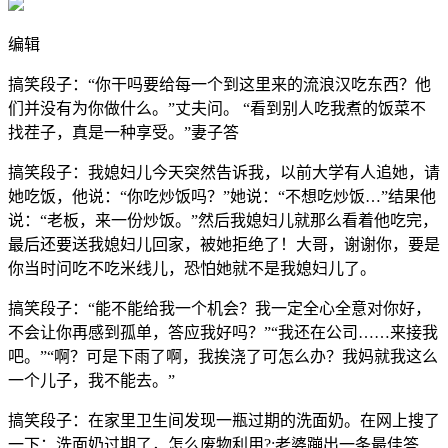
编辑
搞笑段子：“你干吗要给每一个到这里来的流浪汉吃东西？他
们并没有为你做什么。”丈夫问。 “看到别人吃我煮的饭菜不
找茬子，真是一种享受。”妻子答
搞笑段子：我媳妇儿今天突然告诉我，以前大学有人追她，请
她吃饭，他说：“你吃炒饭吗？”她说：“不想吃炒饭…”结果他
说：“老板，来一份炒饭。”然后我媳妇儿就那么看着他吃完，
最后还要送我媳妇儿回家，被她拒绝了！大哥，谢谢你，要是
你当时问吃不吃米线儿，恐怕她就不是我媳妇儿了。
搞笑段子：“能不能给我一个机会？我一定全心全意对你好，
不会让你再感到孤单，答应我好吗？”“我还在公司……来接我
吧。”“啊？可是下雨了啊，我挨浇了可怎么办？我妈就我这么
一个儿子，我不能去。”
搞笑段子：在家里卫生间发现一瓶过期的洗面奶。在网上搜了
一下：洗面奶过期了，怎么废物利用?;老婆蹦出一条最佳答