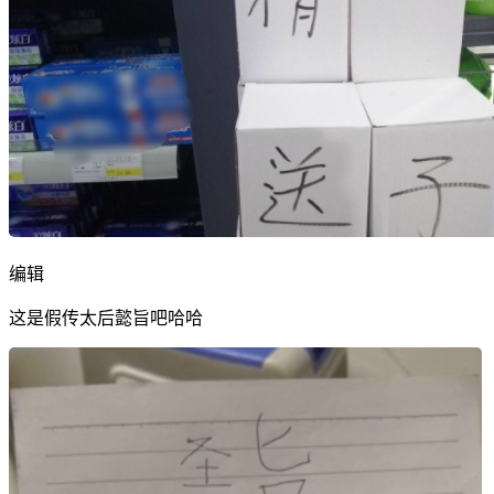
编辑
这是假传太后懿旨吧哈哈