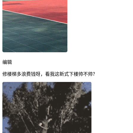
编辑
修楼梯多浪费钱呀，看我这新式下楼帅不帅？