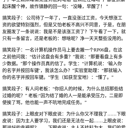
起床醒个神，故作镇静的回一句：“没睡，早醒了！ ”
搞笑段子： 公司待了一年了，一直没涨过工资，今天想涨工
资的欲望特别强烈，但是又怕老板不高兴不同意，于是，在朋
友圈发了一条说说：我是不是该涨工资了？下午看了一下，就
只有一条留言，还是老板的：想啥呢？净一天天整些没用的。
搞笑段子：一名计算机操作员马上要去搬一个RP06盘，在这
之前他问我：“估计这盘会有多重？”我说：“那要看盘上有多
少数据。”那个操作员真的信了。学生：“计算机说：‘输入你
的名字并按回车键’，我该怎么办？”实验室助理：“那就输入
你的名字并按回车键。”学生（如获至宝地）：“懂了。”
搞笑段子：有人问老板：“你招人的时候，为什么总招那些结
过婚的呢？” 老板:“因为结了婚的人一是能承受压力，二是即
使挨了骂，他也能一声不吭地完成任务。”
搞笑段子：上眼皮对下眼皮说：为什么你又不理我了……下眼
皮说：因为主人要学习，我们还是无法在一起……上眼皮说：
那说好的幸福呢？……下眼皮说：主人不挂科为大，我们的爱