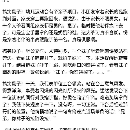
了。”
搞笑段子：幼儿运动会有个亲子项目，小朋友拿着家长的鞋跑
到对面，家长穿上再跑回来，很激烈。由于家长不限男女，有
一个大爷看同组家长都是男的，急了，临时把他老伴换下去
了，可是宝宝手里拿的还是奶奶的鞋。这大爷可真不含糊，愣
是穿着老伴的半高跟跑了第一名。真是佩服啊。
搞笑段子：坐公交车，人特别多，一个妹子坐着吃煎饼我站在
旁边。看到妹子鞋带开了，就拍了妹子一下，本想提醒她鞋带
开了，结果把妹子吓了一跳，刚吃两口的煎饼掉了，看着妹子
幽怨的眼神一紧张说到：“妹子，你煎饼掉了。。。 ”
搞笑段子：一天，我代表单位上台领奖，站在台上意气风发、
得意洋洋，享受着闪烁的闪光灯所带来的风光。猛然发现台下
一位认识的同行对我指了指，好像在暗示什么。难道奖牌拿倒
了？我低下头观察了一下，没有呀，一切正常。下台后经过那
哥们的位置，他悄悄地说了一句令俺差点当场晕倒的话：“兄
弟，你裤子的拉链没拉！”