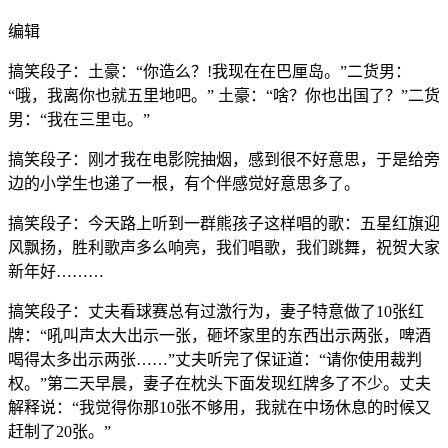
编辑
搞笑段子：土豪：“你造么？!我现在在巴厘岛。”二货男：
“哦，我离你也就五里地吧。” 土豪：“啥？你也出国了？”二货
男：“我在三里屯。”
搞笑段子：刚才我在电影院抽烟，感到很不好意思，于是给旁
边的小学生也递了一根，有个伴感觉好意思多了。
搞笑段子：今天路上听到一群熊孩子这样唱的歌：五星红旗迎
风飘扬，胜利歌声多么响亮，我们唱歌，我们跳舞，祝贺大家
新年好………
搞笑段子：丈夫看球赛总有过激行为，妻子特意做了10张红
牌：“吼叫声太大出示一张，砸坏家里的东西出示两张，啤酒
喝得太多出示两张……”丈夫听完了保证道：“请你使用裁判
权。”第二天早晨，妻子在枕头下面发现红牌多了不少。丈夫
解释说：“我觉得你那10张不够用，我就在中场休息的时候又
赶制了20张。”