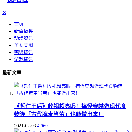
✕
首页
新奇搞笑
动漫资讯
美女美图
宅男资讯
游戏资讯
最新文章
《哲仁王后》收视超亮眼！搞怪穿越做现代食
物连「古代牌麦当劳」也能做出来！
2021-02-03
4,960