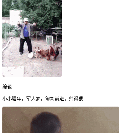
编辑
小小骚年，军人梦，匍匐前进，帅得狠