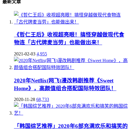
最新文章
《哲仁王后》收视超亮眼！搞怪穿越做现代食
物连「古代牌麦当劳」也能做出来！
2021-02-03
4,955
2020年Netflix(网飞)漫改韩剧推荐《Sweet
Home》，高颜值组合搭配国际特效团队！
2020-11-28
68,733
「韩国综艺推荐」2020年6部充满欢乐和搞笑的