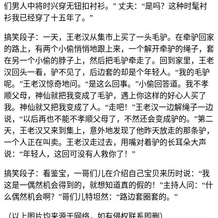
们男人中将时兴穿无钮扣衬衫。” 丈夫：“是吗？这种时髦衬
衫我已经穿了十五年了。”
搞笑段子：一天，王老汉从集市上买了一头毛驴。在牵驴回家
的路上，有两个小偷悄悄地跟上来，一个解开牵驴的绳子，套
在另一个小偷的脖子上，然后把毛驴牵走了。回到家里，王老
汉回头一看，驴不见了，后边套的却是个年轻人。“我的毛驴
呢。”王老汉惊奇地问。“是这么回事。”小偷回答道。我不孝
顺父母，神仙就把我变成了毛驴，遇上你这样的好心人买了
我。神仙就又把我变成了人。“走吧！”王老汉一边解绳子一边
说，“以后再也不能不孝顺父母了，不然还会变成驴的。”第二
天，王老汉又来到集上，意外地发现了他昨天放走的那条驴，
一个人正在叫卖。王老汉走过去，用嘴对着驴的长耳朵大声
说：“年轻人，这回可没有人救你了！”
搞笑段子：看鉴宝，一哥们儿在介绍自己宝贝来历时说：“我
这是一偶然机会得到的，就想知道真的假的！”主持人问：“什
么偶然机会啊？”哥们儿特坦然：“路边套圈套的。”
（以上图片均来源于网络，如有侵权联系即删）