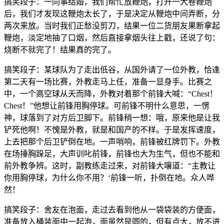
搞笑段子：一同事结婚，我们帮忙放鞭炮，打开一大卷鞭炮
后，我们才发现这鞭炮太长了，于是决定从鞭炮中间弄断，分
两次来放。当时我们正愁没剪刀，结果一位二货朋友果断拿起
鞭炮，淡定地抽了口烟，然后直接拿烟头往上戳，还说了句：
烧断不就完了！结果真的完了。
搞笑段子：某球队为了走出低谷，从国外请了一位外教，恰逢
第二天有一场比赛，外教走马上任，准备一显身手。比赛之
中，一个高空球从天而降，外教对着那个前锋大喊：“Chest！
Chest！”他想让前锋用胸停球。可前锋不明什么意思，一愣
神，球落到了对方后卫脚下。前锋稍一想：哦，原来他是让我
铲死他啊！不愧是外教，就是和国产的不样。于是发挥速度，
上去把那个后卫铲倒在地。一声哨响，前锋被红牌罚下。外教
在场捶胸跺足，大声训叱前锋，前锋也大为生气，但也不能和
前外教争辨。这时，副教练走过来，对前锋大嚷道：“主教让
你用胸停球，为什么你不用？‘前锋一听，扑倒在地。众人哗
然！
搞笑段子：舍友在泡面，走过去看到他从一袋袋装的方便面，
准备放入桶装面中一起泡，面虽然是圆的，但有点大，放不进