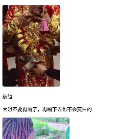
编辑
大姐不要再画了，再画下去也不会变白的