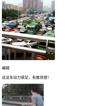
编辑
这这车动力很足，有推背感！