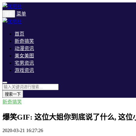
菜单
搜索
首页
新奇搞笑
动漫资讯
美女美图
宅男资讯
游戏资讯
搜索一下
新奇搞笑
爆笑GIF: 这位大姐你到底说了什么, 这
2020-03-21 16:27:26