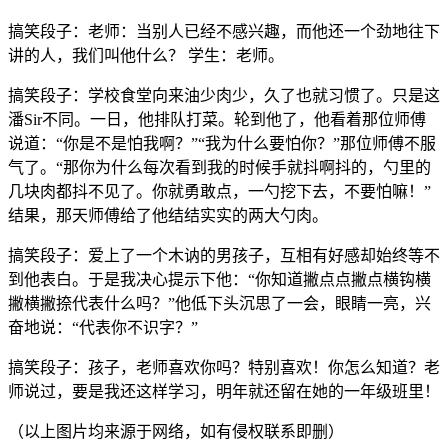
搞笑段子：老师：当别人已经不感兴趣，而他还一个劲地往下
讲的人，我们叫他什么？ 学生：老师。
搞笑段子：学校食堂向来油少肉少，久了也就习惯了。只是这
潘Sir不同。一日，他排队打菜。轮到他了，他看着那位师傅
说道：“你是不是怕我啊？”“我为什么要怕你？”那位师傅不服
气了。“那你为什么每次看到我的时候手就抖啊抖的，勺里的
几块肉都抖不见了。你就勇敢点，一勺挖下去，不要怕嘛！”
结果，那天师傅给了他结结实实的两大勺肉。
搞笑段子：爱上了一个木讷的男孩子，互相有好感却始终等不
到他表白。于是我决心提示下他：“你知道撇点点撇点横钩横
撇横撇捺代表什么吗？”他低下头沉思了一会，眼睛一亮，兴
奋地说：“代表你不识字？”
搞笑段子：孩子，老师喜欢你吗？特别喜欢！你怎么知道？老
师说过，要是我还这样学习，明年就还留在她的一年级班里！
（以上图片均来源于网络，如有侵权联系即删）