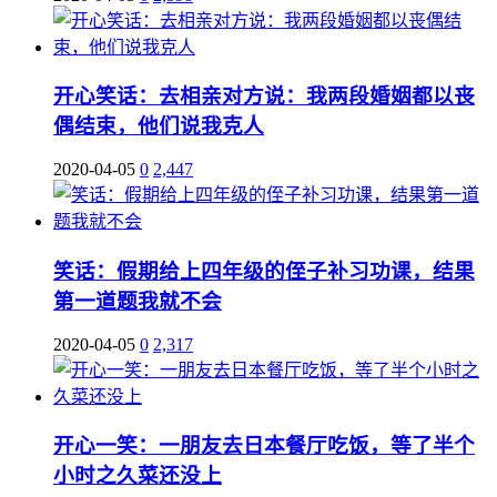
开心笑话：去相亲对方说：我两段婚姻都以丧
偶结束，他们说我克人
2020-04-05
0
2,447
笑话：假期给上四年级的侄子补习功课，结果
第一道题我就不会
2020-04-05
0
2,317
开心一笑：一朋友去日本餐厅吃饭，等了半个
小时之久菜还没上