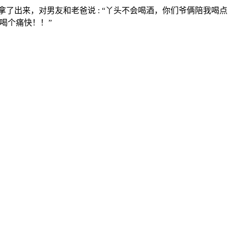
拿了出来，对男友和老爸说 : “丫头不会喝酒，你们爷俩陪我喝
娘喝个痛快！！”