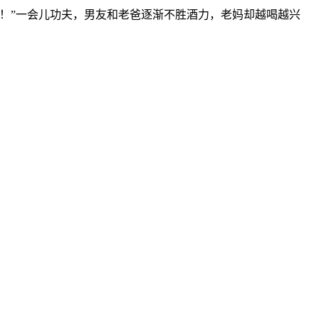
点！”一会儿功夫，男友和老爸逐渐不胜酒力，老妈却越喝越兴