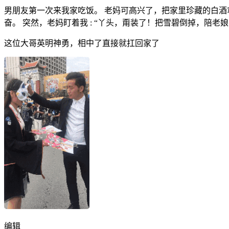
男朋友第一次来我家吃饭。 老妈可高兴了，把家里珍藏的白酒
奋。 突然，老妈盯着我 : “丫头，甭装了！把雪碧倒掉，陪老
这位大哥英明神勇，相中了直接就扛回家了
编辑