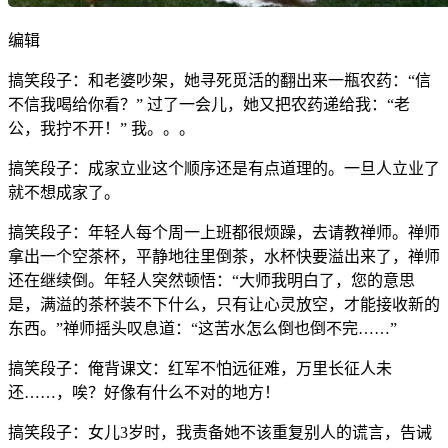
编辑
搞笑段子：和老婆吵架，她寻死觅活的翻出来一瓶农药：“信
不信我喝给你看？” 过了一会儿，她又把农药递给我：“老
公，我拧不开！” 我。。。
搞笑段子：成家立业这个顺序还是有点道理的。一旦人立业了
就不想成家了。
搞笑段子：年轻人每个周一上班都很烦躁，去请教禅师。禅师
拿出一个空茶杯，平静地往里倒茶，水杯快要溢出来了，禅师
还在继续倒。年轻人突然顿悟：“大师我明白了，您的意思
是，满溢的茶杯装不下什么，只有让心灵放空，才能接收新的
东西。”禅师摇头叹息道：“这苦水怎么倒也倒不完……”
搞笑段子：俺背课文：红军不怕远征难，万里长征人未
还……，唉？好像有什么不对的地方！
搞笑段子：女儿3岁时，我责备她不该重复别人的谎言，告诫