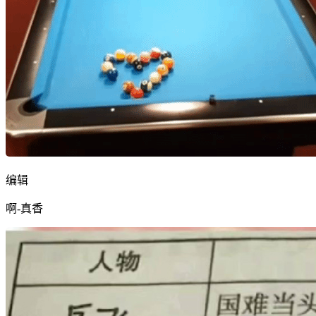
编辑
啊-真香