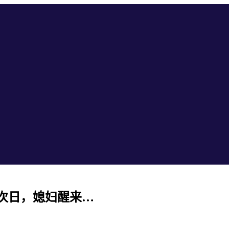
次日，媳妇醒来…