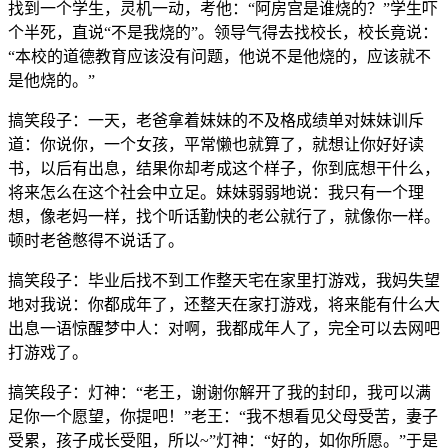
找到一个学生，灵机一动，考他：“阿房宫是谁烧的？”学生吓
个半死，直说“不是我烧的”。领导气得去找校长，校长竟说：
“本校的道德教育应该没有问题，他说不是他烧的，应该就不
是他烧的。”
搞笑段子：一天，老爸拿着妹妹的不及格成绩单对妹妹训斥
道：你说你，一个女孩，平常懒也就算了，就想让你好好读
书，以后有出息，结果你却考成这个样子，你到底想干什么，
将来怎么在这个社会中立足。妹妹弱弱地说：我只有一个理
想，像老妈一样，找个听话勤快的老公就行了，就像你一样。
顿时老爸憋得不说话了。
搞笑段子：毕业后找不到工作整天宅在家里打游戏，我妈失望
地对我说：你都成年了，还整天在家打游戏，将来能有什么大
出息一语惊醒梦中人：对啊，我都成年人了，完全可以去网吧
打游戏了。
搞笑段子：灯神：“老王，谢谢你解开了我的封印，我可以满
足你一个愿望，你提吧！”老王：“我不想看见父母受苦，妻子
受累，孩子成长受阻，所以~”灯神：“好的，如你所愿。”于是