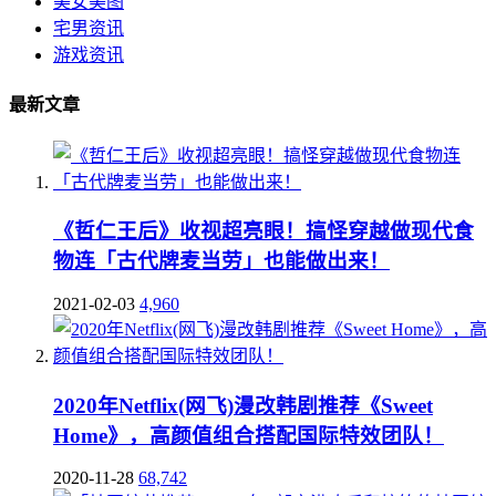
美女美图
宅男资讯
游戏资讯
最新文章
《哲仁王后》收视超亮眼！搞怪穿越做现代食
物连「古代牌麦当劳」也能做出来！
2021-02-03
4,960
2020年Netflix(网飞)漫改韩剧推荐《Sweet
Home》，高颜值组合搭配国际特效团队！
2020-11-28
68,742