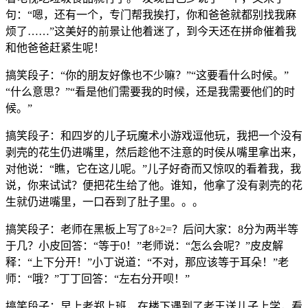
句：“嗯，还有一个，专门帮我挨打，你和爸爸就都别找我麻
烦了……”这美好的前景让他着迷了，到今天还在拼命催着我
和他爸爸赶紧生呢！
搞笑段子：“你的朋友好像也不少嘛？”“这要看什么时候。”
“什么意思？”“看是他们需要我的时候，还是我需要他们的时
候。”
搞笑段子：和四岁的儿子玩魔术小游戏逗他玩，我把一个没有
剥壳的花生仍进嘴里，然后趁他不注意的时侯从嘴里拿出来，
对他说：“瞧，它在这儿呢。”儿子好奇而又惊叹的看着我，我
说，你来试试？便把花生给了他。谁知，他拿了没有剥壳的花
生就仍进嘴里，一口吞到了肚子里。。。
搞笑段子：老师在黑板上写了8÷2=？后问大家：8分为两半等
于几？小皮回答：“等于0！”老师说：“怎么会呢？”皮皮解
释：“上下分开！”小丁说道：“不对，那应该等于耳朵！”老
师：“哦？”丁丁回答：“左右分开呗！”
搞笑段子：早上老郑上班，在楼下遇到了老王送儿子上学，看