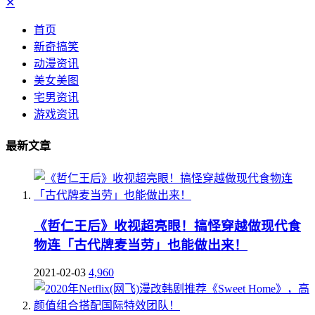
✕
首页
新奇搞笑
动漫资讯
美女美图
宅男资讯
游戏资讯
最新文章
《哲仁王后》收视超亮眼！搞怪穿越做现代食
物连「古代牌麦当劳」也能做出来！
2021-02-03
4,960