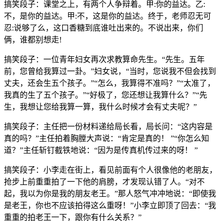
搞笑段子：课堂之上，有两个人争辩着。甲:你的益达。乙:
不，是你的益达。甲:不，这是你的益达。终于，老师忍无可
忍:说够了么，这口香糖到底谁吐出来的。不说出来，你们
俩，谁都别想走!
搞笑段子：一位青年妇女再次求教算命先生。“先生。五年
前，您曾给我算过一卦。”妇女说，“当时，您说我不但会找到
丈夫，还会生五个孩子。”“怎么，我算得不准吗？”“太准了，
我真的生了五个孩子。”“好极了，您还想让我算什么？”“先
生，我想让您给我算一算，我什么时候才会有丈夫呢？”
搞笑段子：主任把一份材料递给局长看，局长问：“这内容是
真的吗？”主任拍着胸膛大声说：“肯定是真的！ ”“你怎么知
道？”主任斩钉截铁地说：“因为是传真机传过来的呀！ ”
搞笑段子：小李走在街上，看见前面有个人很像他的老朋友，
抢步上前重重拍了一下他的肩膀，才发现认错了人。“对不
起，我以为你是我的朋友老王。”那人怒气冲冲地说：“即使我
是老王，你也不应该拍得这么重呀！”小李立即顶了回去：“我
重重的拍老王一下，跟你有什么关系？”