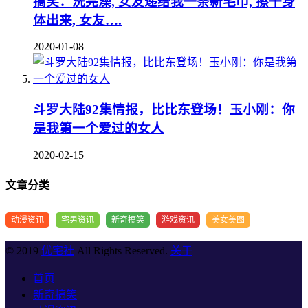
搞笑：洗完澡, 女友递给我一条新毛巾, 擦干身
体出来, 女友….
2020-01-08
斗罗大陆92集情报，比比东登场！玉小刚：你
是我第一个爱过的女人
2020-02-15
文章分类
动漫资讯
宅男资讯
新奇搞笑
游戏资讯
美女美图
© 2019
优宅社
All Rights Reserved.
关于
首页
新奇搞笑