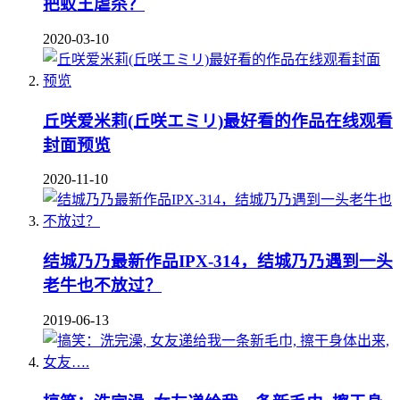
把蚁王虐杀？
2020-03-10
丘咲爱米莉(丘咲エミリ)最好看的作品在线观看
封面预览
2020-11-10
结城乃乃最新作品IPX-314，结城乃乃遇到一头
老牛也不放过？
2019-06-13