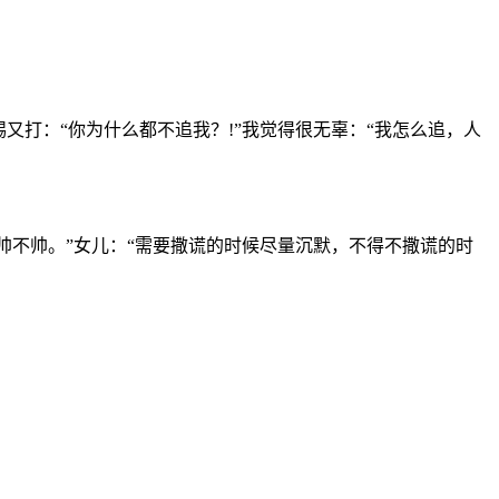
又打：“你为什么都不追我？!”我觉得很无辜：“我怎么追，人
帅不帅。”女儿：“需要撒谎的时候尽量沉默，不得不撒谎的时