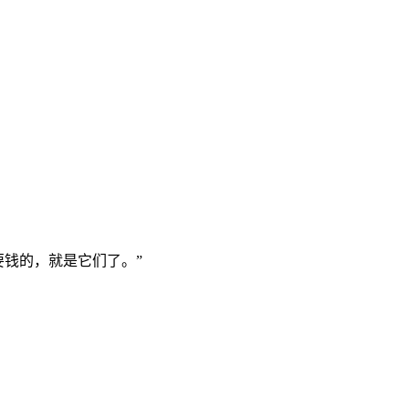
要钱的，就是它们了。”