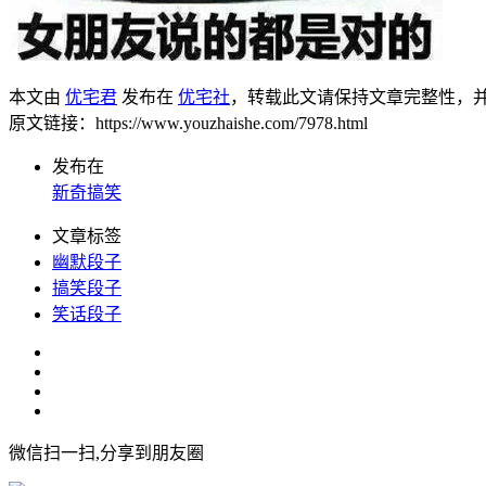
本文由
优宅君
发布在
优宅社
，转载此文请保持文章完整性，
原文链接：https://www.youzhaishe.com/7978.html
发布在
新奇搞笑
文章标签
幽默段子
搞笑段子
笑话段子
微信扫一扫,分享到朋友圈