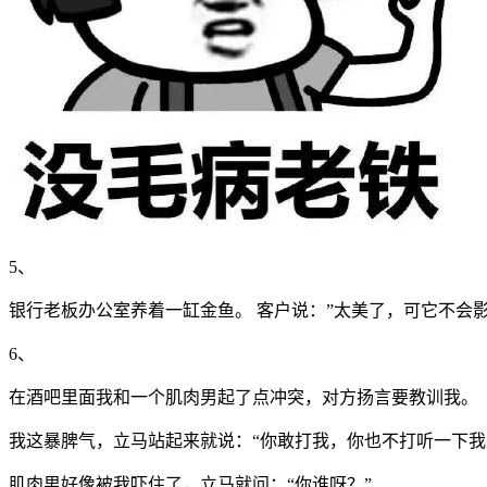
5、
银行老板办公室养着一缸金鱼。 客户说：”太美了，可它不会影
6、
在酒吧里面我和一个肌肉男起了点冲突，对方扬言要教训我。
我这暴脾气，立马站起来就说：“你敢打我，你也不打听一下我
肌肉男好像被我吓住了，立马就问：“你谁呀？”