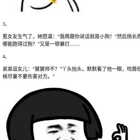
3、
惹女友生气了，她怒道：“我再跟你说话就是小狗！”然后扬长
哪能跑得过狗？”又是一顿暴打……
4、
弟弟逗女儿：“舅舅帅不？”丫头抬头，默默看了他一眼，咬唇
候尽量不要伤害对方。”