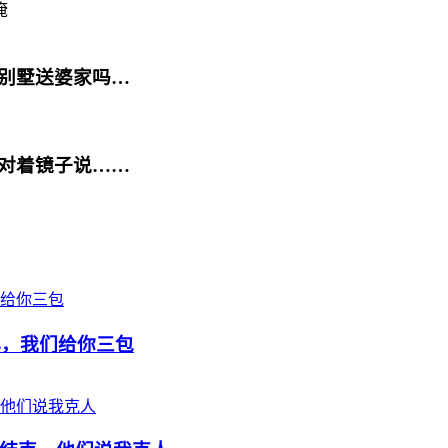
别墅送婆家吗…
对着镜子说……
心，我们给你三包