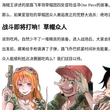
海贼王讲述的是路飞率领草帽团四处冒险追寻One Piece
那么，如果爱冒险的草帽团众人邂逅真正的荒野大逃杀：绝地
战斗即将打响！草帽众人
说到吃鸡，自然少不了一堆精良的装备，进入战场后，大家会
出发前，娜美给手枪填满了子弹，路飞乔巴抓紧时间补充能量
众人能顺利抵达决赛圈吃鸡么？我们拭目以待。