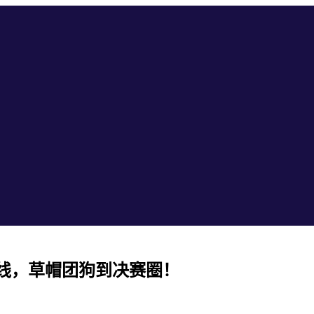
线，草帽团狗到决赛圈！