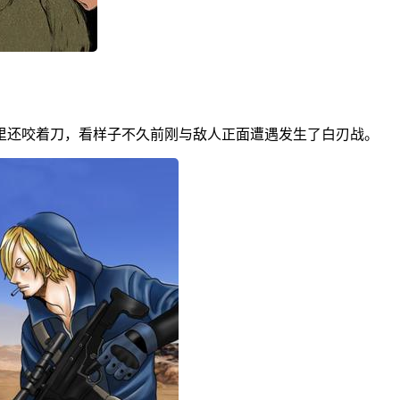
里还咬着刀，看样子不久前刚与敌人正面遭遇发生了白刃战。