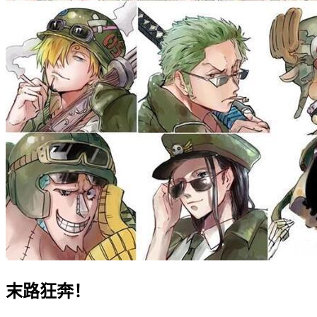
末路狂奔！