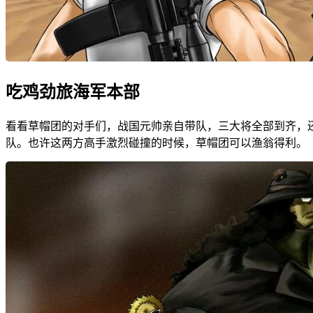
吃鸡劲旅海军本部
看看草帽团的对手们，战国元帅亲自带队，三大将全部到齐，
队。也许这两方高手激烈碰撞的时候，草帽团可以渔翁得利。