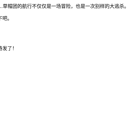
军……草帽团的航行不仅仅是一场冒险，也是一次别样的大逃杀。
下吧。
待发了！