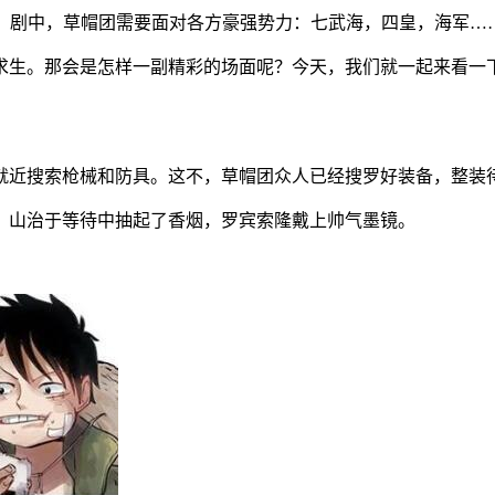
的故事。剧中，草帽团需要面对各方豪强势力：七武海，四皇，海
求生。那会是怎样一副精彩的场面呢？今天，我们就一起来看一
就近搜索枪械和防具。这不，草帽团众人已经搜罗好装备，整装
，山治于等待中抽起了香烟，罗宾索隆戴上帅气墨镜。