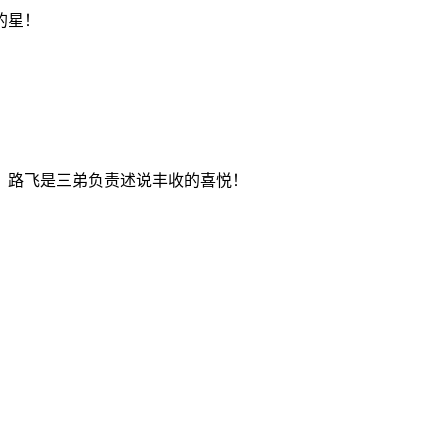
的星！
，路飞是三弟负责述说丰收的喜悦！