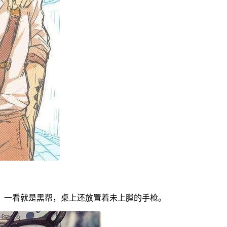
，一看就是黑帮，桌上还放置着未上膛的手枪。