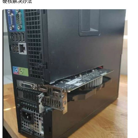
硬核解决办法