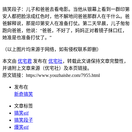
搞笑段子：儿子和爸爸去看电影。当他从银幕上看到一群印第
安人都把脸涂成红色时，他不解地问爸爸那群人在干什么。爸
爸解释说，那是印第安人在准备打仗。第二天早晨，儿子匆匆
跑向爸爸，他说：“爸爸，不好了，妈妈正对着镜子抹口红，
她准是也准备打仗了。”
（以上图片均来源于网络，如有侵权联系即删）
本文由
优宅君
发布在
优宅社
，转载此文请保持文章完整性，
并请附上文章来源（优宅社）及本页链接。
原文链接：https://www.youzhaishe.com/7955.html
发布在
新奇搞笑
文章标签
搞笑gif
搞笑段子
爆笑gif