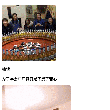
编辑
为了学会广厂舞真是下费了苦心