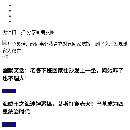
微信扫一扫,分享到朋友圈
0
0
幽默笑话：老婆下班回家往沙发上一坐，问她咋了
也不理人！
上一篇
海贼王之海迷神恶搞，艾斯打穿赤犬！巴基成为四
皇统治时代
下一篇