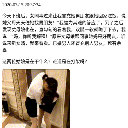
2020-03-15 20:37:34
今天下班后，女同事过来让我冒充她男朋友跟她回家吃饭，说
她父母天天催她找男朋友！”我勉为其难的答应了，到了之后
发现丈母娘也在，直勾勾的看着我，双腿一软就跪了下去，我
说：“妈，你听我解释！”原来丈母娘跟同事她妈是好朋友，听
说来新女婿，就来看看。已婚男人还冒充别人男友，死有余
辜！
这两位姑娘是在干什么？难道是在打架吗？