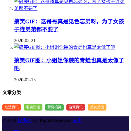
搞笑GIF：这哥哥真是见色忘弟呀，为了女孩
子连弟弟都不要了
2020-02-21
搞笑GIF图：小姐姐你装的青蛙也真是太像了
吧
2020-02-13
文章分类
动漫资讯
宅男资讯
新奇搞笑
游戏资讯
美女美图
© 2019
优宅社
All Rights Reserved.
关于