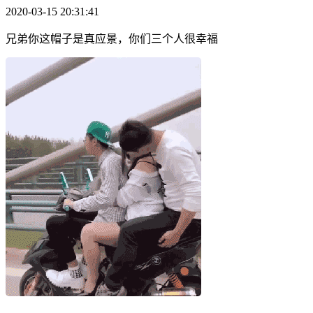
2020-03-15 20:31:41
兄弟你这帽子是真应景，你们三个人很幸福