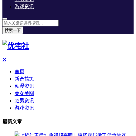
游戏资讯
搜索一下
✕
首页
新奇搞笑
动漫资讯
美女美图
宅男资讯
游戏资讯
最新文章