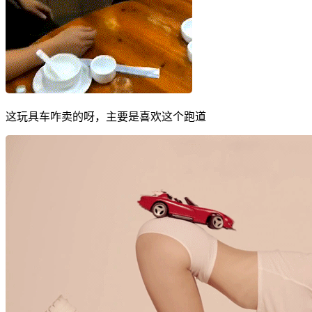
这玩具车咋卖的呀，主要是喜欢这个跑道