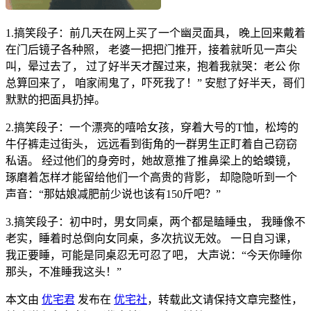
1.搞笑段子：前几天在网上买了一个幽灵面具， 晚上回来戴着
在门后镜子各种照， 老婆一把把门推开，接着就听见一声尖
叫，晕过去了， 过了好半天才醒过来，抱着我就哭：老公 你
总算回来了， 咱家闹鬼了，吓死我了！” 安慰了好半天，哥们
默默的把面具扔掉。
2.搞笑段子：一个漂亮的嘻哈女孩，穿着大号的T恤，松垮的
牛仔裤走过街头， 远远看到街角的一群男生正盯着自己窃窃
私语。 经过他们的身旁时，她故意推了推鼻梁上的蛤蟆镜，
琢磨着怎样才能留给他们一个高贵的背影， 却隐隐听到一个
声音：“那姑娘减肥前少说也该有150斤吧？”
3.搞笑段子：初中时，男女同桌，两个都是瞌睡虫， 我睡像不
老实，睡着时总倒向女同桌，多次抗议无效。 一日自习课，
我正要睡，可能是同桌忍无可忍了吧， 大声说：“今天你睡你
那头，不准睡我这头！”
本文由
优宅君
发布在
优宅社
，转载此文请保持文章完整性，