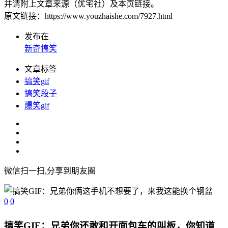
并请附上文章来源（优宅社）及本页链接。
原文链接：https://www.youzhaishe.com/7927.html
发布在
新奇搞笑
文章标签
搞笑gif
搞笑段子
爆笑gif
微信扫一扫,分享到朋友圈
0
0
搞笑GIF：兄弟你还敢和开面包车的叫板，你知道