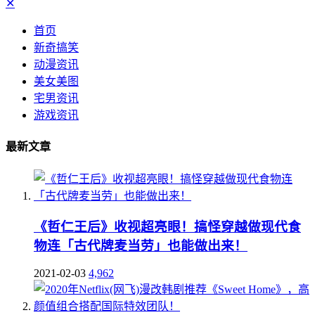
✕
首页
新奇搞笑
动漫资讯
美女美图
宅男资讯
游戏资讯
最新文章
《哲仁王后》收视超亮眼！搞怪穿越做现代食
物连「古代牌麦当劳」也能做出来！
2021-02-03
4,962