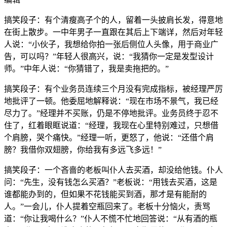
搞笑段子：有个清瘦高子个的人，留着一头披肩长发，得意地
在街上散步。一中年男子一直跟在其后上下端详，然后对年轻
人说：“小伙子，我想给你拍一张后侧位人头像，用于商业广
告，可以吗？”年轻人很高兴，说：“我猜你一定是发型设计
师。”中年人说：“你猜错了，我是卖拖把的。”
搞笑段子：有个业务员连续三个月没有完成指标，被经理严厉
地批评了一顿。他委屈地解释说：“现在市场不景气，我已经
尽力了。”经理并不买账，仍是不停地批评。业务员终于忍不
住了，红着眼眶说道：“经理，我现在心里特别难过，只想借
个肩膀，哭个痛快。”经理一听，更怒了，他说：“还借个肩
膀？我借你双翅膀，你给我有多远飞多远！”
搞笑段子：一个吝啬的老板叫仆人去买酒，却没给他钱。仆人
问：“先生，没有钱怎么买酒？”老板说：“用钱去买酒，这是
谁都能办到的，但如果不花钱能买到酒，那才是有能耐的
人。”一会儿，仆人提着空瓶回来了。老板十分恼火，责骂
道：“你让我喝什么？”仆人不慌不忙地回答说：“从有酒的瓶