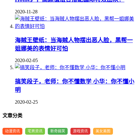
2020-11-28
海贼王壁纸：当海贼人物摆出恶人脸，黑帮一
姐娜美的表情好可怕
2020-02-05
搞笑段子，老师：你不懂数学 小华：你不懂小
明
2020-02-25
文章分类
动漫资讯
宅男资讯
新奇搞笑
游戏资讯
美女美图