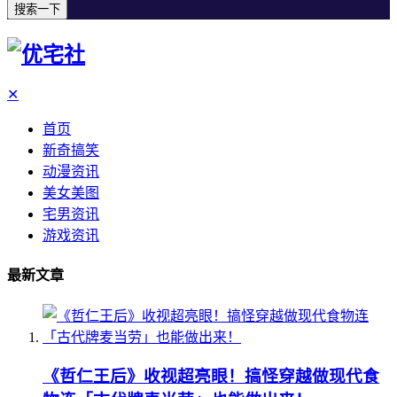
搜索一下
✕
首页
新奇搞笑
动漫资讯
美女美图
宅男资讯
游戏资讯
最新文章
《哲仁王后》收视超亮眼！搞怪穿越做现代食