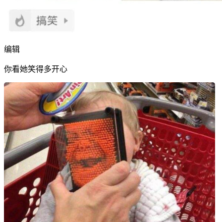
编辑
你看她笑得多开心