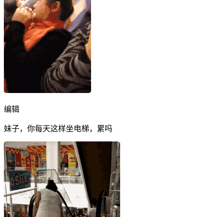
编辑
妹子，你每天这样坐电梯，累吗