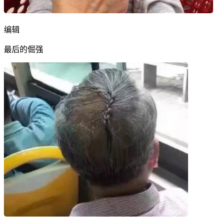
编辑
最后的倔强