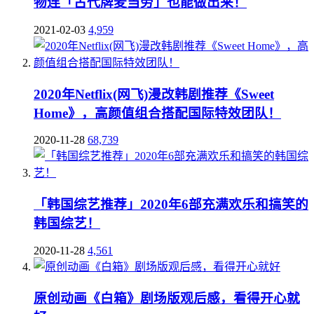
物连「古代牌麦当劳」也能做出来！
2021-02-03
4,959
2020年Netflix(网飞)漫改韩剧推荐《Sweet
Home》，高颜值组合搭配国际特效团队！
2020-11-28
68,739
「韩国综艺推荐」2020年6部充满欢乐和搞笑的
韩国综艺！
2020-11-28
4,561
原创动画《白箱》剧场版观后感，看得开心就