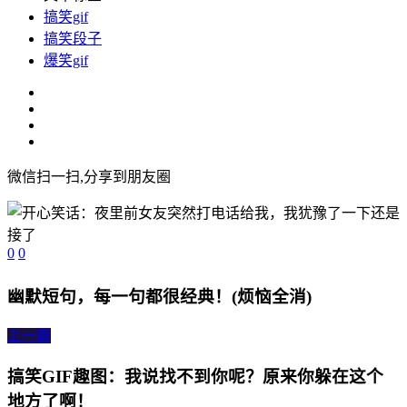
搞笑gif
搞笑段子
爆笑gif
微信扫一扫,分享到朋友圈
0
0
幽默短句，每一句都很经典！(烦恼全消)
上一篇
搞笑GIF趣图：我说找不到你呢？原来你躲在这个
地方了啊！