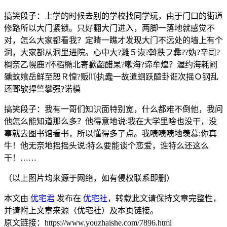
搞笑段子：上学的时候去别的学校找同学玩，由于门口的街道
修路所以大门紧锁。只好翻大门进入，两脚一落地就感觉不
对，怎么大家都看我？定睛一瞧才发现大门不远处的墙上有个
洞，大家都从洞里进院。心中大?濉５诙?斡秩フ彝??妫?辛司?
榈奈乙幌鹿?怀稻椭北寄歉龆醋杲?嗽海?谛牟煌？渥约海耗阏
獯蚊飨岳鲜至恕Ｒ惶?贩⑾执蠹一故遣蛔跃醯卦诳次摇Ｏ钢乱
还鄄欤捍竺攀强?诺模
搞笑段子：我有一哥们知识面特别宽，什么都难不倒他，我问
他怎么能知道那么多？他得意地说:我在大学里啥也没干，没
事就去图书馆看书，所以懂得多了点。我啧啧啧地羡慕:你真
牛！他无奈地摇摇头说:特么要能谈个恋爱，谁特么还这么
干！……
（以上图片均来源于网络，如有侵权联系即删）
本文由
优宅君
发布在
优宅社
，转载此文请保持文章完整性，
并请附上文章来源（优宅社）及本页链接。
原文链接：https://www.youzhaishe.com/7896.html