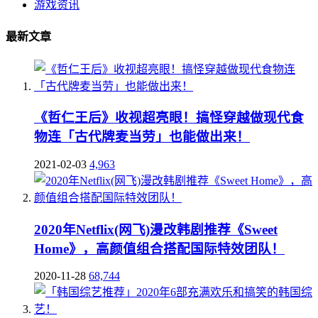
游戏资讯
最新文章
《哲仁王后》收视超亮眼！搞怪穿越做现代食
物连「古代牌麦当劳」也能做出来！
2021-02-03
4,963
2020年Netflix(网飞)漫改韩剧推荐《Sweet
Home》，高颜值组合搭配国际特效团队！
2020-11-28
68,744