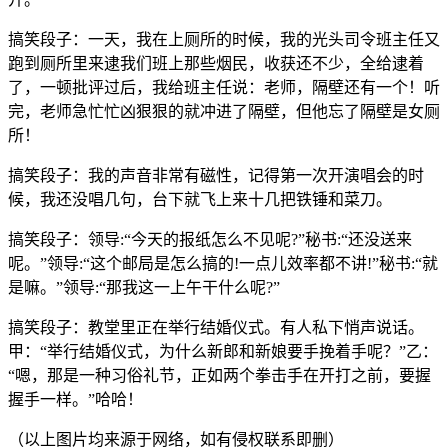
搞笑段子：一天，我在上厕所的时候，我的光头司令班主任又
跑到厕所里来逮我们班上那些烟民，收获还不少，全给逮着
了，一顿批评过后，我给班主任说：老师，隔壁还有一个！听
完，老师急忙忙凶狠狠的就冲进了隔壁，但他忘了隔壁是女厕
所！
搞笑段子：我的声音非常有磁性，记得第一次开演唱会的时
候，我还没唱几句，台下就飞上来十几把铁锤和菜刀。
搞笑段子：领导:“今天的报纸怎么不见呢?”秘书:“还没送来
呢。”领导:“这个邮局是怎么搞的!一点儿效率都不讲!”秘书:“就
是嘛。”领导:“那我这一上午干什么呢?”
搞笑段子：教堂里正在举行结婚仪式。有人私下悄声说话。
甲：“举行结婚仪式，为什么新郎和新娘要手挽着手呢？”乙：
“嗯，那是一种习俗礼节，正如两个拳击手在开打之前，要握
握手一样。”哈哈！
（以上图片均来源于网络，如有侵权联系即删）