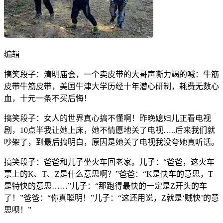
编辑
搞笑段子：清明庙会，一个卖皮带的大哥声嘶力竭的喊：牛筋
皮带牛筋皮带，美国牛津大学历经十年潜心研制，耗费无数心
血，十元一条不买后悔！
搞笑段子：女人的世界真心搞不懂啊！昨晚媳妇儿正看电视
剧，10点半我让她上床，她不情愿地关了电视…..后来我们就
吵架了，到最后搞明白，原因是她关了电视我没夸她真听话。
搞笑段子：爸爸和儿子坐火车回老家。儿子：“爸爸，这火车
票上的K、T、Z是什么意思啊？”爸爸：“K是快车的意思，T
是特快的意思……”儿子：“那跑得最快的一定是Z开头的车
了！”爸爸：“你真聪明！”儿子：“这还用说，Z就是‘贼快’的意
思呗！”