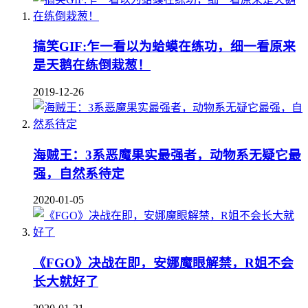
搞笑GIF:乍一看以为蛤蟆在练功，细一看原来
是天鹅在练倒栽葱！
2019-12-26
海贼王：3系恶魔果实最强者，动物系无疑它最
强，自然系待定
2020-01-05
《FGO》决战在即，安娜魔眼解禁，R姐不会
长大就好了