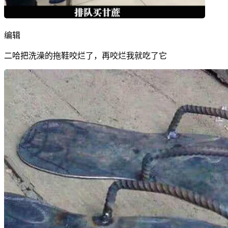
编辑
二哈把洗澡的拖鞋咬烂了，再咬烂我就吃了它