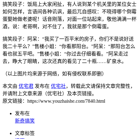
搞笑段子：饭局上大家闲扯，有人说到某个机关里的某位女士
如何怎样，言语间各种讥讽，最后兀自感叹：不晓得哪个倒霉
蛋娶她做老婆呢！话音刚落，对面一位站起来，敬他满满一杯
酒，说：老哥啊，对不住了，我就是那个倒霉蛋。
搞笑段子：阿呆：“我买了一百平米的房子，你们不是说好送
我二十平么？”售楼小姐：“你看那阳台。”阿呆：“那阳台怎么
看也就五平吧。”售楼小姐：“你过去仔细看看。”阿呆走过
去，睁大了眼睛，这次还真的看见了二十瓶……矿泉水。
（以上图片均来源于网络，如有侵权联系即删）
本文由
优宅君
发布在
优宅社
，转载此文请保持文章完整性，
并请附上文章来源（优宅社）及本页链接。
原文链接：https://www.youzhaishe.com/7840.html
发布在
新奇搞笑
文章标签