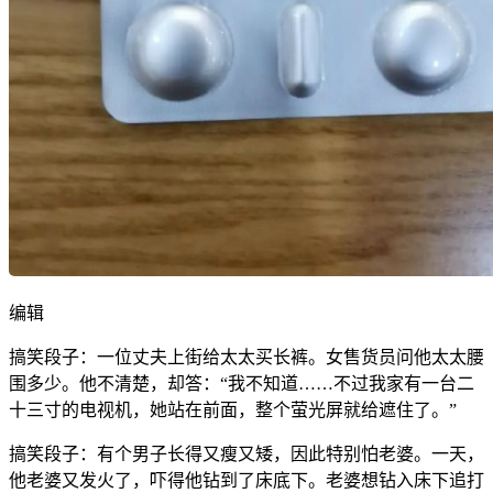
编辑
搞笑段子：一位丈夫上街给太太买长裤。女售货员问他太太腰
围多少。他不清楚，却答：“我不知道……不过我家有一台二
十三寸的电视机，她站在前面，整个萤光屏就给遮住了。”
搞笑段子：有个男子长得又瘦又矮，因此特别怕老婆。一天，
他老婆又发火了，吓得他钻到了床底下。老婆想钻入床下追打