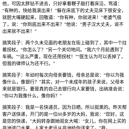
他，可因太胖钻不进去，只好拿着鞭子敲打着床沿，骂道：
“有种的，快给我滚出来！”躲在床底下的丈夫见床下很安全，
就胆大嘴硬起来，回敬道：“你有种，你就进来！”老婆气极
了，说：“你到底出来不出来？”他说：“男子汉大丈夫，说不
出来就不出来！”
搞笑段子：两个久未见面的老朋友在街上碰到了，其中一个拄
着拐杖。“你怎么了？”另一个关切地问。“我六个月前遇到了
车祸。”“这么严重，现在还用拐杖！”“医生认为可以丢掉了，
但我的律师认为还不行。”
搞笑段子：年幼时每次向母亲要钱，母亲总是说：“你以为我
像什么，像银行？”其实，对一个未成年的孩子来说，父母本
来就是银行。要是真的自己去银行向人家要钱，出纳准会说：
“你以为我像什么，像你妈？”
搞笑段子：我是一名快递员，因为日晒，所以挺黑的。昨天帮
客户送快递，开门的是一位60多岁的大妈，我说：“您好，这
是您的快递，”大妈转身跟她闺女大喊：“女儿，你在网上买的
非洲进口水果，人家大老远从非洲给你送来了。”我。