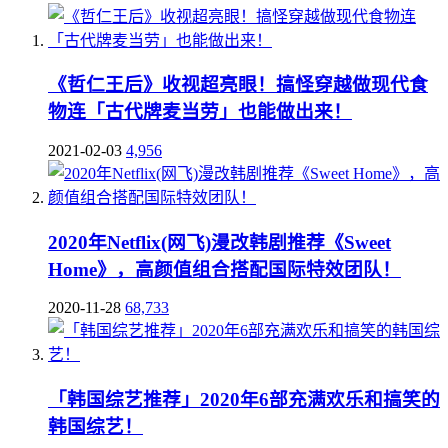
《哲仁王后》收视超亮眼！搞怪穿越做现代食
物连「古代牌麦当劳」也能做出来！
2021-02-03
4,956
2020年Netflix(网飞)漫改韩剧推荐《Sweet
Home》，高颜值组合搭配国际特效团队！
2020-11-28
68,733
「韩国综艺推荐」2020年6部充满欢乐和搞笑的
韩国综艺！