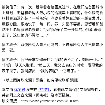
搞笑段子：有一次，我带着老婆回家过节，在我们准备回城市
上班时，老爸和老妈大包小包的给我车上装吃的，什么腊肉香
肠排骨满满的装了一后备箱！老婆看着妈耳边的一缕白发时，
就很心酸，跟她说了一句：妈，养一头猪不容易，您留着和爸
吃吧！老妈就跟老婆说：“我们家养了二十多年的小猪都跟你
走了，这些猪肉不算啥……”
搞笑段子：取悦所有人是不可能的，不过惹所有人生气倒是小
菜一碟。
搞笑段子：我把表拿到修表店：“我的表不走了，想修一下。”
“好的，明天来取吧。”第二天，我又去表店的时候，发现我的
表不见了，就问店员：“我的表呢？”“它走了。”
（以上图片均来源于网络，如有侵权联系即删）
本文由
优宅君
发布在
优宅社
，转载此文请保持文章完整性，
并请附上文章来源（优宅社）及本页链接。
原文链接：https://www.youzhaishe.com/7810.html