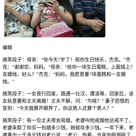
编辑
搞笑段子：母亲：“你今天7岁了！祝你生日快乐，杰克。”杰
克：“谢谢您，妈妈。”母亲：“给你一块生日蛋糕，上面插上7
支蜡烛，好么？”杰克：“妈妈，我愿意要7块蛋糕和一支蜡
烛。”
搞笑段子：一女夜行回家，路遇一壮汉，遭凌辱，回家后，该
女执意要和丈夫离婚！丈夫不解，问：“为啥？” 妻子怨恨的
答到：“今天我算开眼界了，你这男人还算个男人？”
搞笑段子：有一位丈夫很会吸烟，老婆叫他戒烟他总戒不了，
老婆采取了你买一包烟多少钱，她就存多少钱。一年下来，老
婆拿出一千多元钱对老公说：“老公，你看，去年你吸烟吸了