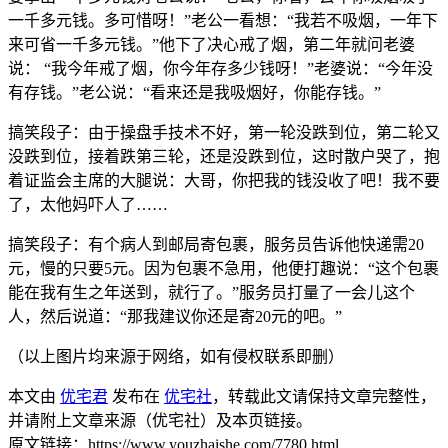
一千多元钱。多可惜呀！”老公一看想：“我若不吸烟，一年下
来可省一千多元钱。”他下了决心戒了烟，第二年就问老婆
说： “我今年戒了烟，你今年存多少钱呀！”老婆说：“今年没
有存钱。”老公说：“看来还是我吸烟好，你能存钱。”
搞笑段子：由于操盘手技术不好，第一轮没跌到位，第二轮又
没跌到位，接着跌第三轮，还是没跌到位，这时散户哭了，抱
着证监会主席的大腿说：大哥，你把我的钱没收了吧！我不要
了，太他妈吓人了……
搞笑段子：有个病人到邮局寄包裹，服务员告诉他快递需20
元，慢的只要5元。因为包裹不急用，他便打趣说：“这个包裹
能在我有生之年送到，就行了。”服务员打量了一会儿这个
人，然后说道：“那我建议你还是寄20元的吧。”
（以上图片均来源于网络，如有侵权联系即删）
本文由
优宅君
发布在
优宅社
，转载此文请保持文章完整性，
并请附上文章来源（优宅社）及本页链接。
原文链接：https://www.youzhaishe.com/7780.html