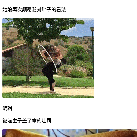
姑娘再次颠覆我对胖子的看法
编辑
被喵主子盖了章的吐司