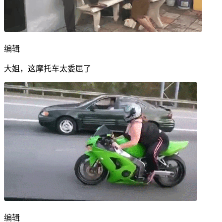
编辑
大姐，这摩托车太委屈了
编辑