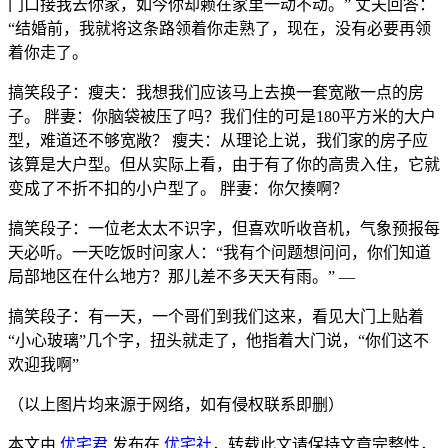
门口接我去你家，如今你却赖在家里一动不动。” 丈夫回答：
“结婚前，我就将这条路领着你走熟了，现在，没有必要再领
着你走了。
搞笑段子：瘦夫：我想我们应该马上去换一套宽敞一点的房
子。 胖妻：你脑袋被压了吗？我们住的可是180平方米的大户
型，难道还不够宽敞？ 瘦夫：从理论上说，我们家的房子应
该算是大户型。但从实际上看，由于有了你的高贵入住，它就
变成了不折不扣的小户型了。 胖妻：你欠揍啊？
搞笑段子：一位老太太不识字，但喜欢听收音机，气象预报每
天必听。一天吃饭时问家人：“我有个问题想问问，你们知道
局部地区在什么地方？那儿差不多天天有雨。” —
搞笑段子：有一天，一个哥们到我们这来，看见大门上贴着
“小心玻璃”几个字，扭头就走了，他指着大门说，“你们这不
欢迎我啊”
（以上图片均来源于网络，如有侵权联系即删）
本文由
优宅君
发布在
优宅社
，转载此文请保持文章完整性，