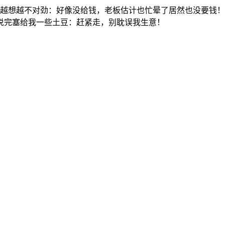
我越想越不对劲：好像没给钱，老板估计也忙晕了居然也没要钱
说完塞给我一些土豆：赶紧走，别耽误我生意！