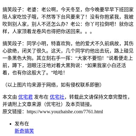
搞笑段子：老婆：老公啊，今天冬至，你今晚要早早下班回家
陪人家吃饺子哦，不然等下台风要来了！没有你抱紧我，我被
吹到别人家，别人不还怎么办？老公：你丫可拉倒吧！就你这
样，人家顶着龙卷风也得把你送回来。。。
搞笑段子：同学小明，特喜欢狗，他的爱犬不久前病故，其伤
心欲绝，闭关了很久。这天，几个同学约他出去玩，路上碰见
一条黑色大狗。其立刻右手一挥：“大家不要怕！”说着便走上
前，蹲下，泪眼汪汪地对着大黑狗说：“如果我家小白还活
着，也有你这般大了。”哈哈！
（以上图片均来源于网络，如有侵权联系即删）
本文由
优宅君
发布在
优宅社
，转载此文请保持文章完整性，
并请附上文章来源（优宅社）及本页链接。
原文链接：https://www.youzhaishe.com/7761.html
发布在
新奇搞笑