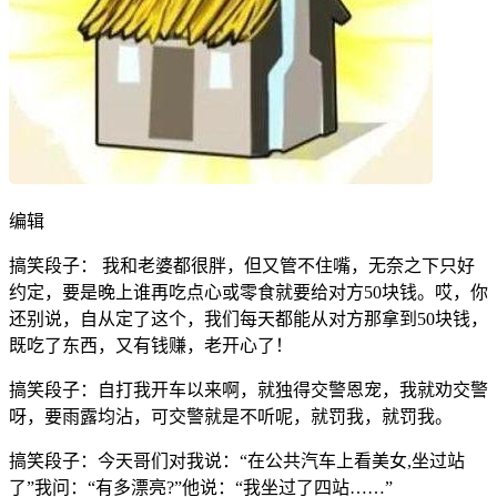
编辑
搞笑段子： 我和老婆都很胖，但又管不住嘴，无奈之下只好
约定，要是晚上谁再吃点心或零食就要给对方50块钱。哎，你
还别说，自从定了这个，我们每天都能从对方那拿到50块钱，
既吃了东西，又有钱赚，老开心了！
搞笑段子：自打我开车以来啊，就独得交警恩宠，我就劝交警
呀，要雨露均沾，可交警就是不听呢，就罚我，就罚我。
搞笑段子：今天哥们对我说：“在公共汽车上看美女,坐过站
了”我问：“有多漂亮?”他说：“我坐过了四站……”