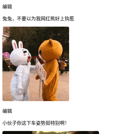
编辑
兔兔，不要以为我网红熊好上钩惹
编辑
小伙子你这下车姿势挺特别啊！