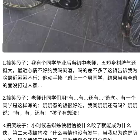
1.搞笑段子：我有个同学毕业后当初中老师，五短身材脾气还
挺大，最近心情不好约我喝闷酒，喝的差不多了这货告诉我为
啥最近闷闷不乐：他动手揍了班上一个男同学，结果当着全班
的面没打过人家…
2.搞笑段子：老师让同学们用“有…有…还有…”造句。有一个
同学是这样写的：奶奶煮的饭很好吃，我问奶奶还有吗？奶奶
说：“有，有，还有！”孩子有想法！
3.搞笑段子：小时候看蜘蛛侠相信被什么咬了就能成为什么
侠，第二天我被狗咬了什么事情也没有发生，当我以为这是骗