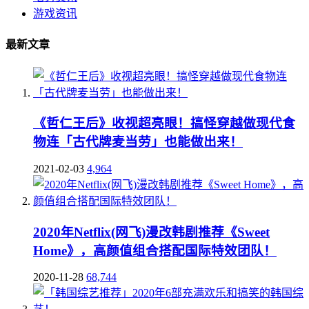
游戏资讯
最新文章
《哲仁王后》收视超亮眼！搞怪穿越做现代食
物连「古代牌麦当劳」也能做出来！
2021-02-03
4,964
2020年Netflix(网飞)漫改韩剧推荐《Sweet
Home》，高颜值组合搭配国际特效团队！
2020-11-28
68,744