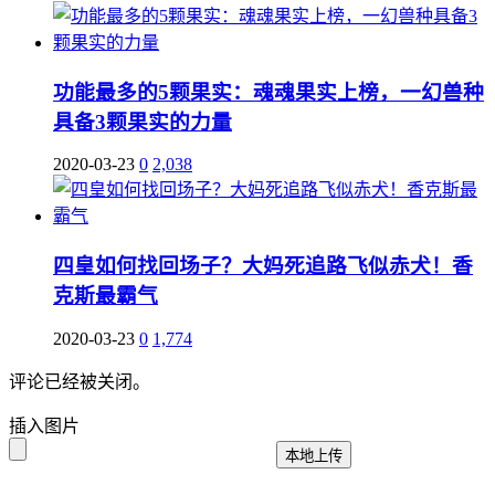
功能最多的5颗果实：魂魂果实上榜，一幻兽种
具备3颗果实的力量
2020-03-23
0
2,038
四皇如何找回场子？大妈死追路飞似赤犬！香
克斯最霸气
2020-03-23
0
1,774
评论已经被关闭。
插入图片
本地上传