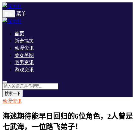
菜单
搜索
首页
新奇搞笑
动漫资讯
美女美图
宅男资讯
游戏资讯
搜索一下
动漫资讯
海迷期待能早日回归的6位角色，2人曾是
七武海，一位路飞弟子！