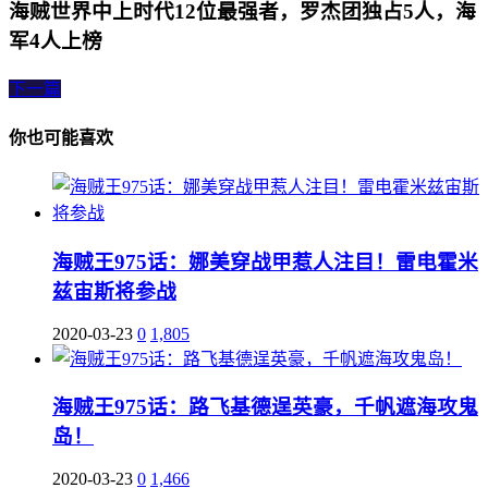
海贼世界中上时代12位最强者，罗杰团独占5人，海
军4人上榜
下一篇
你也可能喜欢
海贼王975话：娜美穿战甲惹人注目！雷电霍米
兹宙斯将参战
2020-03-23
0
1,805
海贼王975话：路飞基德逞英豪，千帆遮海攻鬼
岛！
2020-03-23
0
1,466