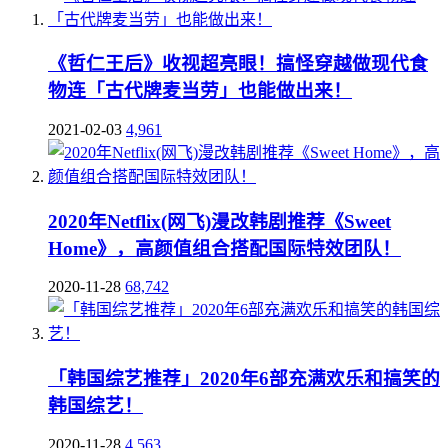
《哲仁王后》收视超亮眼！搞怪穿越做现代食
物连「古代牌麦当劳」也能做出来！
2021-02-03
4,961
2020年Netflix(网飞)漫改韩剧推荐《Sweet
Home》，高颜值组合搭配国际特效团队！
2020-11-28
68,742
「韩国综艺推荐」2020年6部充满欢乐和搞笑的
韩国综艺！
2020-11-28
4,563