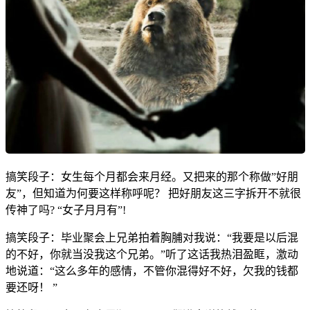
搞笑段子：女生每个月都会来月经。又把来的那个称做”好朋
友”，但知道为何要这样称呼呢？ 把好朋友这三字拆开不就很
传神了吗? “女子月月有”!
搞笑段子：毕业聚会上兄弟拍着胸脯对我说：“我要是以后混
的不好，你就当没我这个兄弟。”听了这话我热泪盈眶，激动
地说道：“这么多年的感情，不管你混得好不好，欠我的钱都
要还呀！ ”