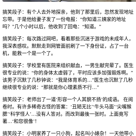
搞笑段子：有个人去外地探亲，他到了那里后，忽然发现地址
忘带。于是他给妻子发了一份电报：“你知道三姨家的地址
吗？”几个小时以后，他收到了回电：“知道。”
搞笑段子：每次路过网吧，看着那些沉迷于游戏的未成年人，
我深表感叹。默默走到网管面前刷了一下身份证，占了一台
机，能救一个是一个了。
搞笑段子：学校里有医院来组织献血，一男生献完晕了。医生
很专业的说：“你的身体太虚弱了，平时应该多加强锻炼啊。”
该男子沉默了几秒钟说：“我是体育系的…”医生也沉默了几秒
继续很专业的说：“那就是你心理素质不行…”
搞笑段子：老师出了一道‘形容一个人其貌不扬’的成语。 在阅
卷时。有许多稀奇古怪的答案：‘丑陋无比’‘牛头马面’‘尖嘴猴
腮’‘科学怪人’…没有人答对。而改到最後一张时。上面竟写
著…‘和您很像’！
搞笑段子：小明家养了一只小狗，起名叫小婊杂！一天他带小