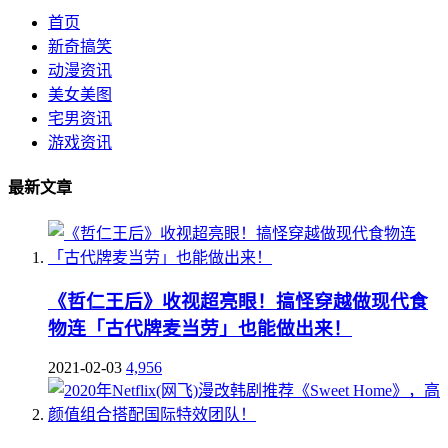
首页
新奇搞笑
动漫资讯
美女美图
宅男资讯
游戏资讯
最新文章
《哲仁王后》收视超亮眼！搞怪穿越做现代食
物连「古代牌麦当劳」也能做出来！
2021-02-03
4,956