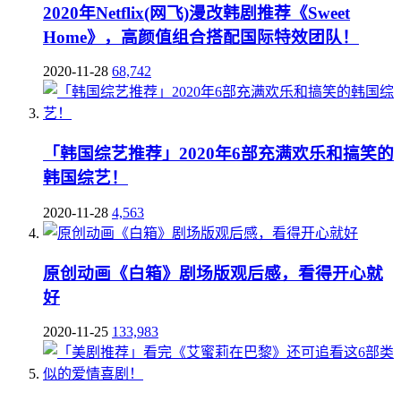
2020年Netflix(网飞)漫改韩剧推荐《Sweet
Home》，高颜值组合搭配国际特效团队！
2020-11-28
68,742
「韩国综艺推荐」2020年6部充满欢乐和搞笑的
韩国综艺！
2020-11-28
4,563
原创动画《白箱》剧场版观后感，看得开心就
好
2020-11-25
133,983