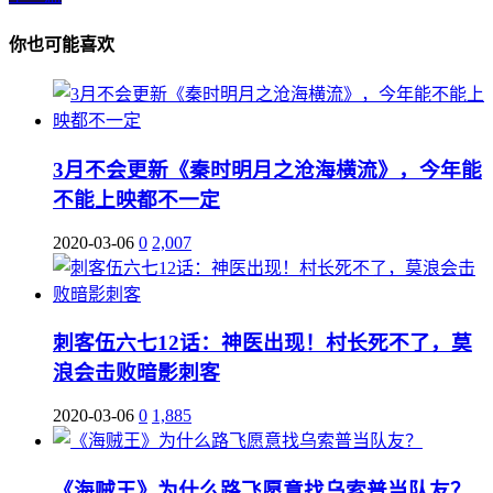
你也可能喜欢
3月不会更新《秦时明月之沧海横流》，今年能
不能上映都不一定
2020-03-06
0
2,007
刺客伍六七12话：神医出现！村长死不了，莫
浪会击败暗影刺客
2020-03-06
0
1,885
《海贼王》为什么路飞愿意找乌索普当队友？