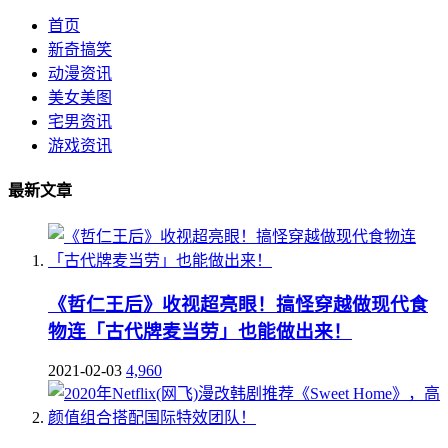
首页
新奇搞笑
动漫资讯
美女美图
宅男资讯
游戏资讯
最新文章
《哲仁王后》收视超亮眼！搞怪穿越做现代食
物连「古代牌麦当劳」也能做出来！
2021-02-03
4,960