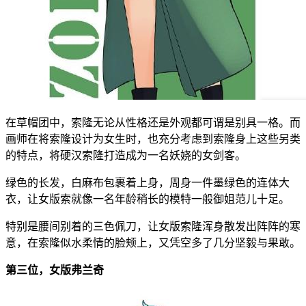
在草帽团中，索隆无论从性格还是外观都可谓是别具一格。而
画师在将索隆设计为女生时，也充分考虑到索隆身上这些另类
的特点，将硬汉索隆打造成为一名妖娆的女剑客。
绿色的长发，白麻布包裹着上身，周身一件墨绿色的连体大
衣，让女版索就像一名年龄稍长的模特一般御姐范儿十足。
特别是腰间别着的三色佩刀，让女版索隆浑身散发出阵阵的寒
意，在索隆似水柔情的脸颊上，又凭空多了几分坚毅与果敢。
第三位，女版弗兰奇