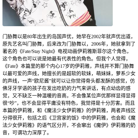
门胁舞以是80年出生的岛国声优，她早在2002年就声优出道，
原先艺名叫门胁舞，后来改为门胁舞以，2006年，她就拿到了
著名的《Fate/Stay Night》电视动画伊莉雅斯菲尔这个角色，
这个角色也可以说是她最有代表性的角色。但我个人觉得，
《Fate》本篇里的那个内心17岁的伊莉雅，声线并不算门胁舞
以最可爱的声线，她擅长的是超软的软妹，萌妹妹，萝系少女
的声线，一声“欧尼酱”就可以让你觉得骨头都发酥的感觉，仿
佛牙牙学语的孩子在发出吃奶的力气来讲话，有点幼齿的感
觉，又不缺乏一种温暖的音高，不会像某位声优那样显得显得
很“吵”，也不会显得平庸没有特色，我觉得是十分厉害。而且
本篇的伊莉雅，和《魔法少女伊莉雅》的伊莉雅，两者声线区
分得很开，包括之后《卫宫家的饭》中的伊莉雅，也会和《魔
法少女伊莉雅》的语气区分开，不会窜出《魔伊》伊莉雅的奶
音，可谓功力深厚了。