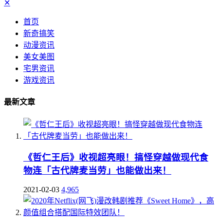
✕
首页
新奇搞笑
动漫资讯
美女美图
宅男资讯
游戏资讯
最新文章
《哲仁王后》收视超亮眼！搞怪穿越做现代食
物连「古代牌麦当劳」也能做出来！
2021-02-03
4,965