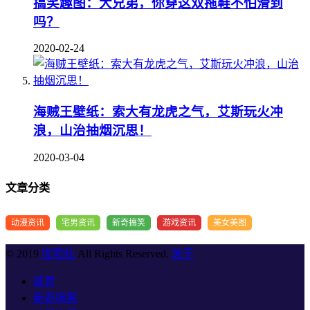
搞笑趣图：大兄弟，你穿这双拖鞋不怕滑到
吗？
2020-02-24
海贼王壁纸：索大有龙虎之气，艾斯玩火冲
浪，山治抽烟沉思！
2020-03-04
文章分类
动漫资讯
宅男资讯
新奇搞笑
游戏资讯
美女美图
© 2019
优宅社
All Rights Reserved.
关于
首页
新奇搞笑