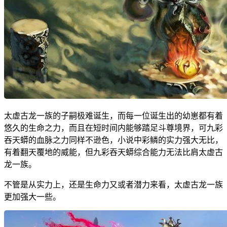
太虚古龙一族的子嗣极难诞生，而每一位诞生出的幼崽都有着
悠久的生命之力，而且在短时间内能够踏足斗尊境界，可九彩
吞天蟒的血脉之力同样不逊色，小说中彩鳞的实力强大无比，
有着翻天覆地的威能，但九彩吞天蟒综合能力无法比肩太虚古
龙一族。
不管是从实力上，还是生命力又或者潜力来看，太虚古龙一族
更加强大一些。