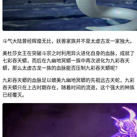
斗气大陆曾经辉煌无比，妖兽家族并不是太虚古龙一家独大。
美杜莎女王在突破斗宗之时利用异火进化自身的血脉，成就了
七彩吞天蟒，而后在九幽地冥蟒一族中再次进化为九彩吞天
蟒，那么太虚古龙一族的血脉能否压制九彩吞天蟒呢？
九彩吞天蟒的血脉足以媲美九幽地冥蟒的先祖远古天蛇，九彩
吞天蟒只在上古时期存在，随着时间的流逝，这个强大的种族
已经覆灭。