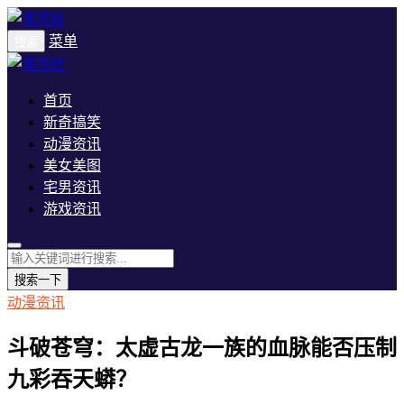
菜单
搜索
首页
新奇搞笑
动漫资讯
美女美图
宅男资讯
游戏资讯
搜索一下
动漫资讯
斗破苍穹：太虚古龙一族的血脉能否压制
九彩吞天蟒？